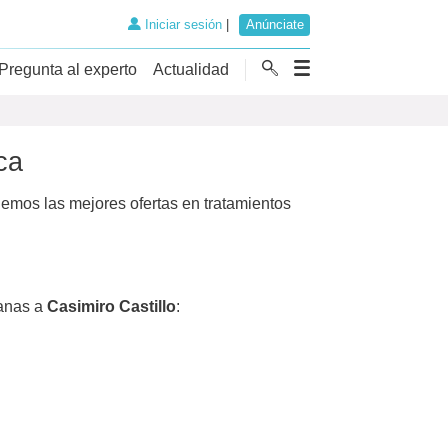
Iniciar sesión
|
Anúnciate
Pregunta al experto
Actualidad
ca
nemos las mejores ofertas en tratamientos
anas a
Casimiro Castillo
: