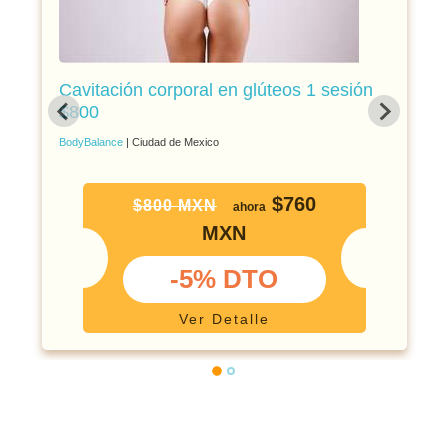
Cavitación corporal en glúteos 1 sesión
$800
BodyBalance
| Ciudad de Mexico
$760
$800 MXN
ahora
MXN
-5% DTO
Ver Detalle