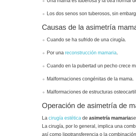
Una mama es tuberosa y la otra normal 
Los dos senos son tuberosos, sin embargo
Causas de la asimetría mama
Cuando se ha sufrido de una cirugía.
Por una
reconstrucción mamaria
.
Cuando en la pubertad un pecho crece má
Malformaciones congénitas de la mama.
Malformaciones de estructuras osteocartil
Operación de asimetría de 
La
cirugía estética
de
asimetría mamaria
se
La cirugía, por lo general, implica una com
así como lipotransferencia o la combinación