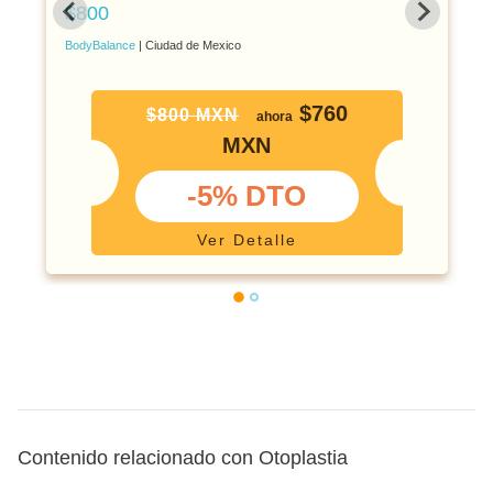
$800
BodyBalance
| Ciudad de Mexico
$760
$800 MXN
ahora
MXN
-5% DTO
Ver Detalle
Contenido relacionado con Otoplastia