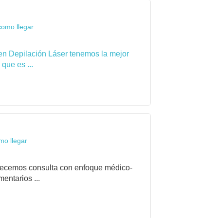
como llegar
en Depilación Láser tenemos la mejor
que es ...
mo llegar
frecemos consulta con enfoque médico-
entarios ...