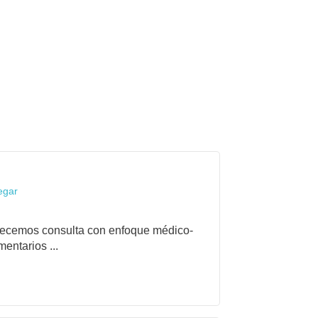
egar
frecemos consulta con enfoque médico-
entarios ...