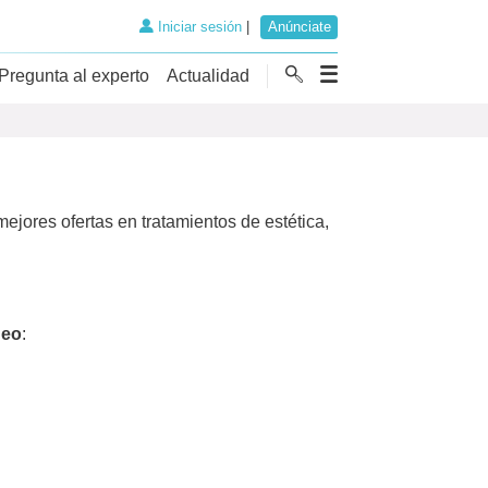
Iniciar sesión
|
Anúnciate
Pregunta al experto
Actualidad
jores ofertas en tratamientos de estética,
eo
: